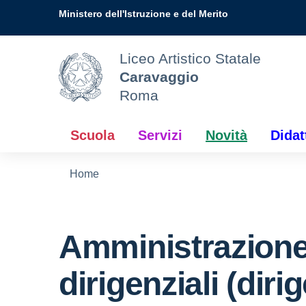
Vai ai contenuti
Vai al menu di navigazione
Vai al footer
Ministero dell'Istruzione e del Merito
Liceo Artistico Statale
Caravaggio
Roma
Scuola
Servizi
Novità
Didat
Home
Amministrazione
dirigenziali (diri