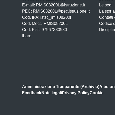
E-mail: RMIS08200L@istruzione.it
Le sedi
PEC: RMIS08200L@pec.istruzione.it
La storia
Cod. IPA: istsc_rmis08200l
Contatti 
Cod. Mecc: RMIS08200L
Codice 
Cod. Fisc: 97567330580
Disciplin
Iban:
Amministrazione Trasparente (Archivio)
Albo onl
Feedback
Note legali
Privacy Policy
Cookie