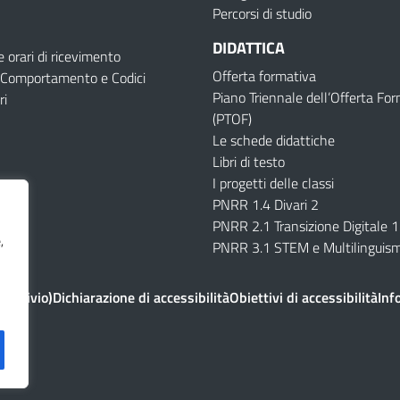
Percorsi di studio
DIDATTICA
e orari di ricevimento
Offerta formativa
i Comportamento e Codici
Piano Triennale dell’Offerta Fo
ri
(PTOF)
Le schede didattiche
Libri di testo
I progetti delle classi
PNRR 1.4 Divari 2
PNRR 2.1 Transizione Digitale 1
,
PNRR 3.1 STEM e Multilinguis
Archivio)
Dichiarazione di accessibilità
Obiettivi di accessibilità
Inf