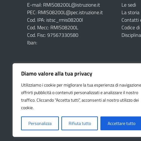
E-mail: RMIS08200L@istruzione.it
Le sedi
PEC: RMIS08200L@pec.istruzione.it
La storia
Cod. IPA: istsc_rmis08200l
Contatti 
Cod. Mecc: RMIS08200L
Codice d
Cod. Fisc: 97567330580
Disciplina
Iban:
Diamo valore alla tua privacy
Utilizziamo i cookie per migliorare la tua esperienza di navigazione
offrirti pubblicità o contenuti personalizzati e analizzare il nostro
traffico. Cliccando “Accetta tutti”, acconsenti al nostro utilizzo dei
Amministrazione Trasparente (Archivio)
Albo online (
cookie.
Privacy Policy
Cookie
Personalizza
Rifiuta tutto
Accettare tutto