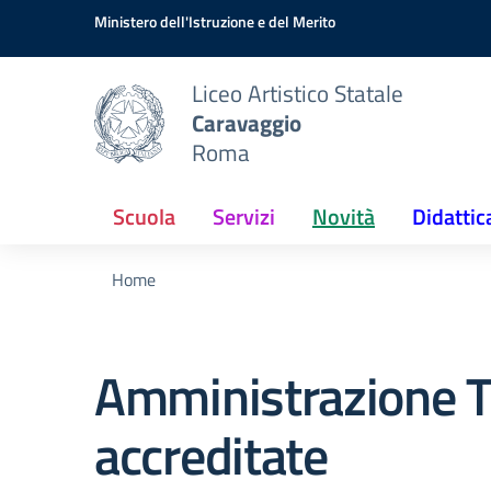
Vai ai contenuti
Vai al menu di navigazione
Vai al footer
Ministero dell'Istruzione e del Merito
Liceo Artistico Statale
Caravaggio
Roma
Scuola
Servizi
Novità
Didattic
Home
Amministrazione T
accreditate