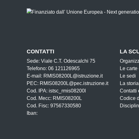
CONTATTI
LA SC
Sede: Viale C.T. Odescalchi 75
Organiz
Telefono: 06 121126965
Le carte
E-mail: RMIS08200L@istruzione.it
Le sedi
PEC: RMIS08200L@pec.istruzione.it
La storia
Cod. IPA: istsc_rmis08200l
Contatti 
Cod. Mecc: RMIS08200L
Codice 
Cod. Fisc: 97567330580
Disciplin
Iban: