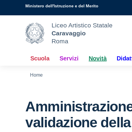
Vai ai contenuti
Vai al menu di navigazione
Vai al footer
Ministero dell'Istruzione e del Merito
Liceo Artistico Statale
Caravaggio
Roma
Scuola
Servizi
Novità
Didat
Home
Amministrazione
validazione dell