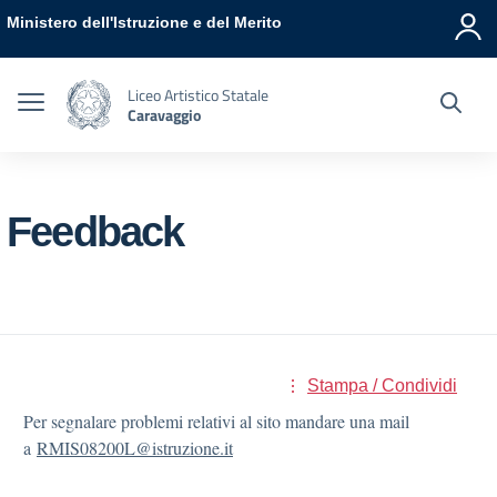
Vai ai contenuti
Vai al menu di navigazione
Vai al footer
Ministero dell'Istruzione e del Merito
Liceo Artistico Statale
Caravaggio
Feedback
Stampa / Condividi
Per segnalare problemi relativi al sito mandare una mail
a
RMIS08200L@istruzione.it