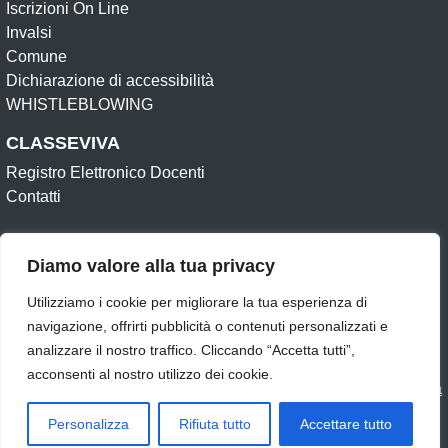
Iscrizioni On Line
Invalsi
Comune
Dichiarazione di accessibilità
WHISTLEBLOWING
CLASSEVIVA
Registro Elettronico Docenti
Contatti
Amministrazione Trasparente (Archivio)
Diamo valore alla tua privacy
Albo online (Archivio)
Dichiarazione di accessibilità
Obiettivi di accessibilità
Informativa e Privacy
Feedback
Utilizziamo i cookie per migliorare la tua esperienza di
Note legali
Privacy Policy
Cookie
navigazione, offrirti pubblicità o contenuti personalizzati e
analizzare il nostro traffico. Cliccando “Accetta tutti”,
Seguici su:
acconsenti al nostro utilizzo dei cookie.
Concept & Design by Designers Italia
Personalizza
Rifiuta tutto
Accettare tutto