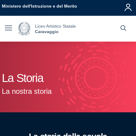
Vai ai contenuti
Vai al menu di navigazione
Vai al footer
Ministero dell'Istruzione e del Merito
Liceo Artistico Statale
Caravaggio
La Storia
La nostra storia