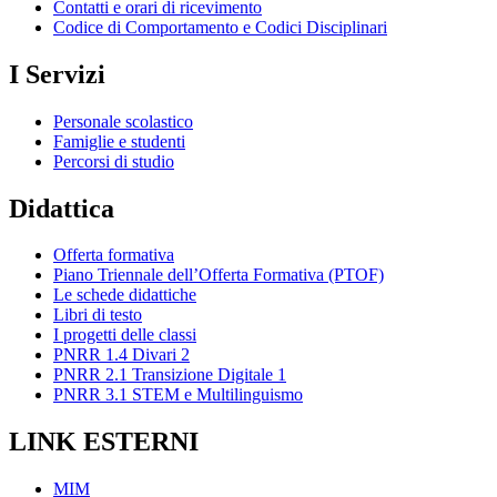
Contatti e orari di ricevimento
Codice di Comportamento e Codici Disciplinari
I Servizi
Personale scolastico
Famiglie e studenti
Percorsi di studio
Didattica
Offerta formativa
Piano Triennale dell’Offerta Formativa (PTOF)
Le schede didattiche
Libri di testo
I progetti delle classi
PNRR 1.4 Divari 2
PNRR 2.1 Transizione Digitale 1
PNRR 3.1 STEM e Multilinguismo
LINK ESTERNI
MIM