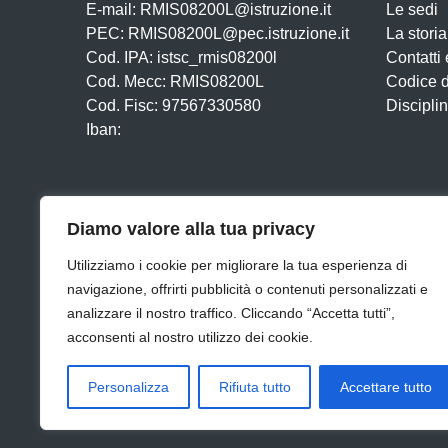
E-mail: RMIS08200L@istruzione.it
Le sedi
PEC: RMIS08200L@pec.istruzione.it
La storia
Cod. IPA: istsc_rmis08200l
Contatti 
Cod. Mecc: RMIS08200L
Codice 
Cod. Fisc: 97567330580
Disciplin
Iban:
Diamo valore alla tua privacy
Utilizziamo i cookie per migliorare la tua esperienza di
navigazione, offrirti pubblicità o contenuti personalizzati e
analizzare il nostro traffico. Cliccando “Accetta tutti”,
Amministrazione Trasparente (Archivio)
Albo onl
acconsenti al nostro utilizzo dei cookie.
Feedback
Note legali
Privacy Policy
Cookie
Personalizza
Rifiuta tutto
Accettare tutto