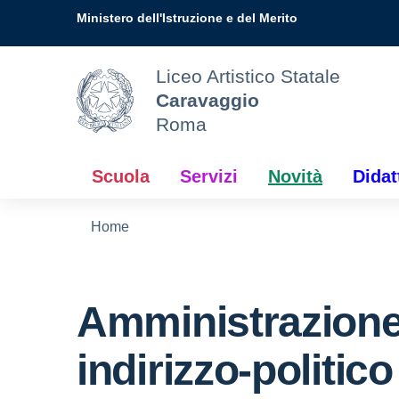
Vai ai contenuti
Vai al menu di navigazione
Vai al footer
Ministero dell'Istruzione e del Merito
Liceo Artistico Statale
Caravaggio
Roma
Scuola
Servizi
Novità
Didat
Home
Amministrazione
indirizzo-politico