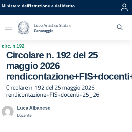
Vai ai contenuti
Vai al menu di navigazione
Vai al footer
Ministero dell'Istruzione e del Merito
Liceo Artistico Statale
Caravaggio
circ. n.192
Circolare n. 192 del 25
maggio 2026
rendicontazione+FIS+docenti
Circolare n. 192 del 25 maggio 2026
rendicontazione+FIS+docenti+25_26
Luca Albanese
Docente