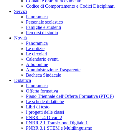
Contatti e orari di ricevimento
Codice di Comportamento e Codici Disciplinari
Servizi
Panoramica
Personale scolastico
Famiglie e studenti
Percorsi di studio
Novità
Panoramica
Le notizie
Le circolari
Calendario eventi
Albo online
Amministrazione Trasparente
Bacheca Sindacale
Didattica
Panoramica
Offerta formativa
Piano Triennale dell’Offerta Formativa (PTOF)
Le schede didattiche
Libri di testo
I progetti delle classi
PNRR 1.4 Divari 2
PNRR 2.1 Transizione Digitale 1
PNRR 3.1 STEM e Multilinguismo