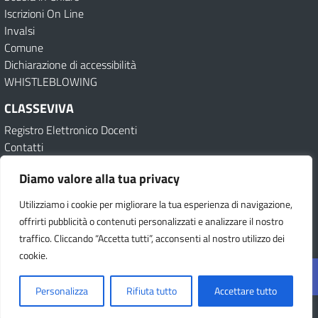
Iscrizioni On Line
Invalsi
Comune
Dichiarazione di accessibilità
WHISTLEBLOWING
CLASSEVIVA
Registro Elettronico Docenti
Contatti
Diamo valore alla tua privacy
Amministrazione Trasparente (Archivio)
Albo online (Archivio)
Dichiarazione di accessibilità
Obiettivi di accessibilità
Utilizziamo i cookie per migliorare la tua esperienza di navigazione,
Informativa e Privacy
Feedback
Note legali
Privacy Policy
Cookie
offrirti pubblicità o contenuti personalizzati e analizzare il nostro
traffico. Cliccando “Accetta tutti”, acconsenti al nostro utilizzo dei
Seguici su:
cookie.
Op
Concept & Design by Designers Italia
Personalizza
Rifiuta tutto
Accettare tutto