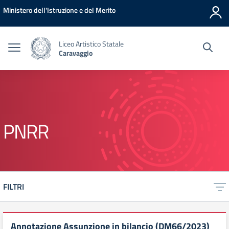
Vai ai contenuti
Vai al menu di navigazione
Vai al footer
Ministero dell'Istruzione e del Merito
Liceo Artistico Statale
Caravaggio
PNRR
FILTRI
Annotazione Assunzione in bilancio (DM66/2023)