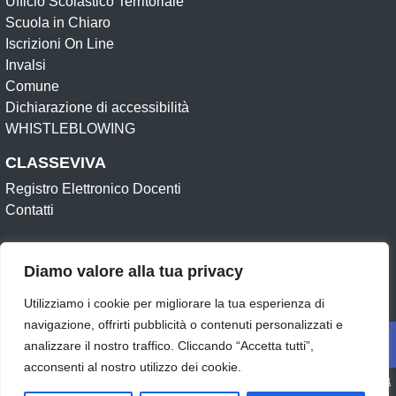
Ufficio Scolastico Territoriale
Scuola in Chiaro
Iscrizioni On Line
Invalsi
Comune
Dichiarazione di accessibilità
WHISTLEBLOWING
CLASSEVIVA
Registro Elettronico Docenti
Contatti
Amministrazione Trasparente (Archivio)
Diamo valore alla tua privacy
Albo online (Archivio)
Dichiarazione di accessibilità
Obiettivi di accessibilità
Informativa e Privacy
Feedback
Utilizziamo i cookie per migliorare la tua esperienza di
Op
Note legali
Privacy Policy
Cookie
navigazione, offrirti pubblicità o contenuti personalizzati e
analizzare il nostro traffico. Cliccando “Accetta tutti”,
Seguici su:
acconsenti al nostro utilizzo dei cookie.
Concept & Design by Designers Italia