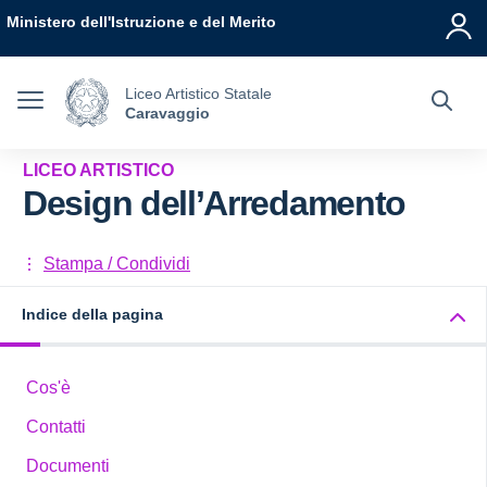
Vai ai contenuti
Vai al menu di navigazione
Vai al footer
Ministero dell'Istruzione e del Merito
Liceo Artistico Statale
Caravaggio
LICEO ARTISTICO
Design dell’Arredamento
Stampa / Condividi
Indice della pagina
Cos'è
Contatti
Documenti