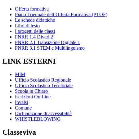
Offerta formativa
Piano Triennale dell’Offerta Formativa (PTOF)
Le schede didattiche
Libri di testo
I progetti delle classi
PNRR 1.4 Divari 2
PNRR 2.1 Transizione Digitale 1
PNRR 3.1 STEM e Multilinguismo
LINK ESTERNI
MIM
Ufficio Scolastico Regionale
Ufficio Scolastico Territoriale
Scuola in Chiaro
Iscrizioni On Line
Invalsi
Comune
Dichiarazione di accessibilità
WHISTLEBLOWING
Classeviva