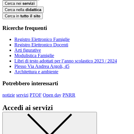
Cerca nei
servizi
Cerca nella
didattica
Cerca in
tutto il sito
Ricerche frequenti
Registro Elettronico Famiglie
Registro Elettronico Docenti
Arti figurative
Modulistica Famiglie
Libri di testo adottati per l’anno scolastico 2023 / 2024
Plesso Via Andrea Argoli, 45
Architettura e ambiente
Potrebbero interessarti
notizie
servizi
PTOF
Open day
PNRR
Accedi ai servizi