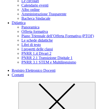
Le circolari
Calendario eventi
Albo online
Amministrazione Trasparente
Bacheca Sindacale
Didattica
Panoramica
Offerta formativa
Piano Triennale dell’Offerta Formativa (PTOF)
Le schede didattiche
Libri di testo
I progetti delle classi
PNRR 1.4 Divari 2
PNRR 2.1 Transizione Digitale 1
PNRR 3.1 STEM e Multilinguismo
Registro Elettronico Docenti
Contatti