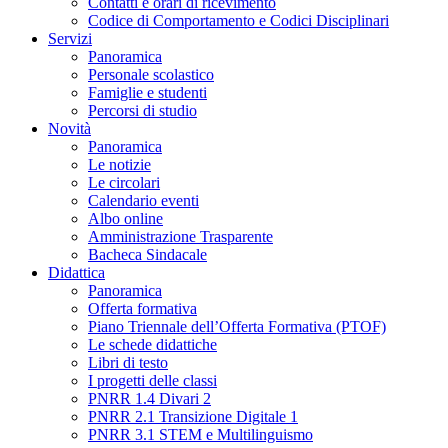
Contatti e orari di ricevimento
Codice di Comportamento e Codici Disciplinari
Servizi
Panoramica
Personale scolastico
Famiglie e studenti
Percorsi di studio
Novità
Panoramica
Le notizie
Le circolari
Calendario eventi
Albo online
Amministrazione Trasparente
Bacheca Sindacale
Didattica
Panoramica
Offerta formativa
Piano Triennale dell’Offerta Formativa (PTOF)
Le schede didattiche
Libri di testo
I progetti delle classi
PNRR 1.4 Divari 2
PNRR 2.1 Transizione Digitale 1
PNRR 3.1 STEM e Multilinguismo