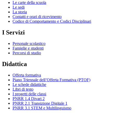
Le carte della scuola
Le sedi
La storia
Contatti e orari di ricevimento
Codice di Comportamento e Codici Disciplinari
I Servizi
Personale scolastico
Famiglie e studenti
Percorsi di studio
Didattica
Offerta formativa
Piano Triennale dell’Offerta Formativa (PTOF)
Le schede didattiche
Libri di testo
I progetti delle classi
PNRR 1.4 Divari 2
PNRR 2.1 Transizione Digitale 1
PNRR 3.1 STEM e Multilinguismo