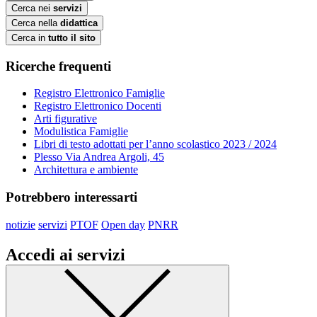
Cerca nei
servizi
Cerca nella
didattica
Cerca in
tutto il sito
Ricerche frequenti
Registro Elettronico Famiglie
Registro Elettronico Docenti
Arti figurative
Modulistica Famiglie
Libri di testo adottati per l’anno scolastico 2023 / 2024
Plesso Via Andrea Argoli, 45
Architettura e ambiente
Potrebbero interessarti
notizie
servizi
PTOF
Open day
PNRR
Accedi ai servizi