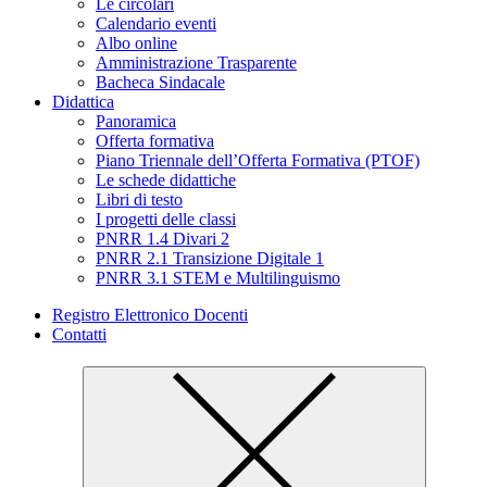
Le circolari
Calendario eventi
Albo online
Amministrazione Trasparente
Bacheca Sindacale
Didattica
Panoramica
Offerta formativa
Piano Triennale dell’Offerta Formativa (PTOF)
Le schede didattiche
Libri di testo
I progetti delle classi
PNRR 1.4 Divari 2
PNRR 2.1 Transizione Digitale 1
PNRR 3.1 STEM e Multilinguismo
Registro Elettronico Docenti
Contatti