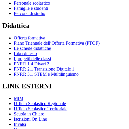
Personale scolastico
Famiglie e studenti
Percorsi di studio
Didattica
Offerta formativa
Piano Triennale dell’Offerta Formativa (PTOF)
Le schede didattiche
Libri di testo
I progetti delle classi
PNRR 1.4 Divari 2
PNRR 2.1 Transizione Digitale 1
PNRR 3.1 STEM e Multilinguismo
LINK ESTERNI
MIM
Ufficio Scolastico Regionale
Ufficio Scolastico Territoriale
Scuola in Chiaro
Iscrizioni On Line
Invalsi