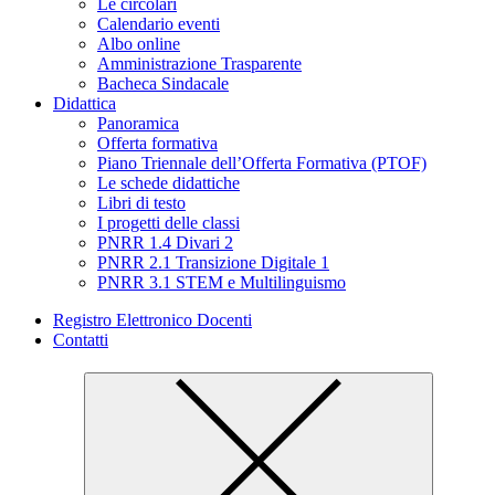
Le circolari
Calendario eventi
Albo online
Amministrazione Trasparente
Bacheca Sindacale
Didattica
Panoramica
Offerta formativa
Piano Triennale dell’Offerta Formativa (PTOF)
Le schede didattiche
Libri di testo
I progetti delle classi
PNRR 1.4 Divari 2
PNRR 2.1 Transizione Digitale 1
PNRR 3.1 STEM e Multilinguismo
Registro Elettronico Docenti
Contatti