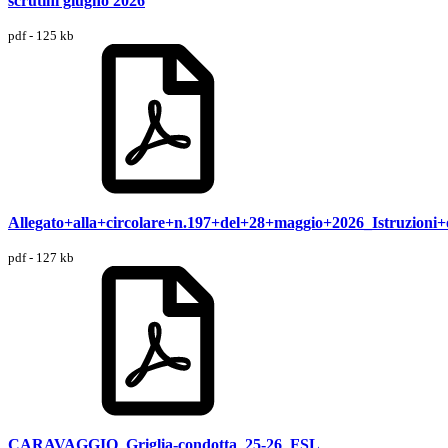
scrutini giugno 2026
pdf - 125 kb
Allegato+alla+circolare+n.197+del+28+maggio+2026_Istruzioni+
pdf - 127 kb
CARAVAGGIO_Griglia-condotta_25-26_FSL