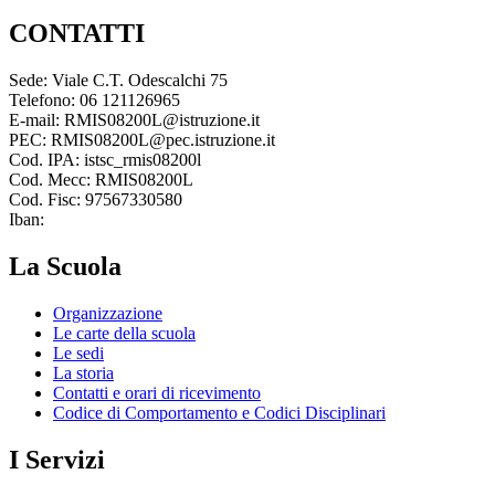
CONTATTI
Sede: Viale C.T. Odescalchi 75
Telefono: 06 121126965
E-mail: RMIS08200L@istruzione.it
PEC: RMIS08200L@pec.istruzione.it
Cod. IPA: istsc_rmis08200l
Cod. Mecc: RMIS08200L
Cod. Fisc: 97567330580
Iban:
La Scuola
Organizzazione
Le carte della scuola
Le sedi
La storia
Contatti e orari di ricevimento
Codice di Comportamento e Codici Disciplinari
I Servizi