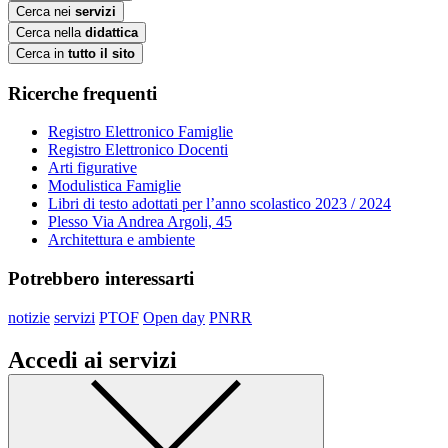
Cerca nei
servizi
Cerca nella
didattica
Cerca in
tutto il sito
Ricerche frequenti
Registro Elettronico Famiglie
Registro Elettronico Docenti
Arti figurative
Modulistica Famiglie
Libri di testo adottati per l’anno scolastico 2023 / 2024
Plesso Via Andrea Argoli, 45
Architettura e ambiente
Potrebbero interessarti
notizie
servizi
PTOF
Open day
PNRR
Accedi ai servizi