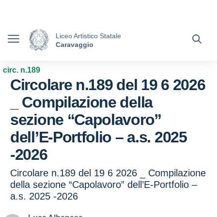
Vai ai contenuti
Vai al menu di navigazione
Vai al footer
Ministero dell'Istruzione e del Merito
Liceo Artistico Statale
Caravaggio
circ. n.189
Circolare n.189 del 19 6 2026
_ Compilazione della
sezione “Capolavoro”
dell’E-Portfolio – a.s. 2025
-2026
Circolare n.189 del 19 6 2026 _ Compilazione
della sezione “Capolavoro” dell’E-Portfolio –
a.s. 2025 -2026