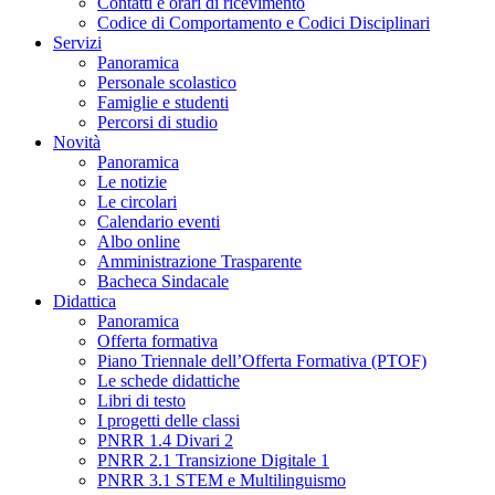
Contatti e orari di ricevimento
Codice di Comportamento e Codici Disciplinari
Servizi
Panoramica
Personale scolastico
Famiglie e studenti
Percorsi di studio
Novità
Panoramica
Le notizie
Le circolari
Calendario eventi
Albo online
Amministrazione Trasparente
Bacheca Sindacale
Didattica
Panoramica
Offerta formativa
Piano Triennale dell’Offerta Formativa (PTOF)
Le schede didattiche
Libri di testo
I progetti delle classi
PNRR 1.4 Divari 2
PNRR 2.1 Transizione Digitale 1
PNRR 3.1 STEM e Multilinguismo