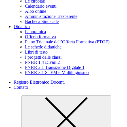
Le circolari
Calendario eventi
Albo online
Amministrazione Trasparente
Bacheca Sindacale
Didattica
Panoramica
Offerta formativa
Piano Triennale dell’Offerta Formativa (PTOF)
Le schede didattiche
Libri di testo
I progetti delle classi
PNRR 1.4 Divari 2
PNRR 2.1 Transizione Digitale 1
PNRR 3.1 STEM e Multilinguismo
Registro Elettronico Docenti
Contatti