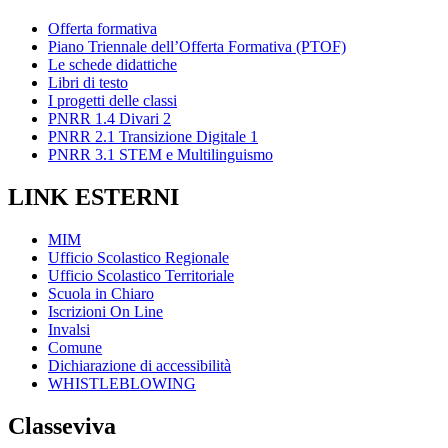
Offerta formativa
Piano Triennale dell’Offerta Formativa (PTOF)
Le schede didattiche
Libri di testo
I progetti delle classi
PNRR 1.4 Divari 2
PNRR 2.1 Transizione Digitale 1
PNRR 3.1 STEM e Multilinguismo
LINK ESTERNI
MIM
Ufficio Scolastico Regionale
Ufficio Scolastico Territoriale
Scuola in Chiaro
Iscrizioni On Line
Invalsi
Comune
Dichiarazione di accessibilità
WHISTLEBLOWING
Classeviva