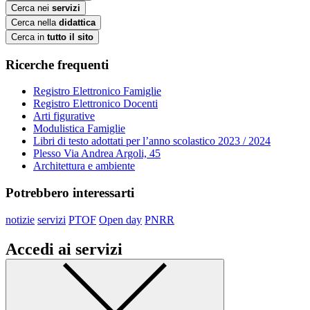
Cerca nei
servizi
Cerca nella
didattica
Cerca in
tutto il sito
Ricerche frequenti
Registro Elettronico Famiglie
Registro Elettronico Docenti
Arti figurative
Modulistica Famiglie
Libri di testo adottati per l’anno scolastico 2023 / 2024
Plesso Via Andrea Argoli, 45
Architettura e ambiente
Potrebbero interessarti
notizie
servizi
PTOF
Open day
PNRR
Accedi ai servizi