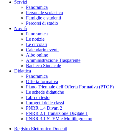
Servizi
Panoramica
Personale scolastico
Famiglie e studenti
Percorsi di studio
Novità
Panoramica
Le notizie
Le circolari
Calendario eventi
Albo online
Amministrazione Trasparente
Bacheca Sindacale
Didattica
Panoramica
Offerta formativa
Piano Triennale dell’Offerta Formativa (PTOF)
Le schede didattiche
Libri di testo
I progetti delle classi
PNRR 1.4 Divari 2
PNRR 2.1 Transizione Digitale 1
PNRR 3.1 STEM e Multilinguismo
Registro Elettronico Docenti