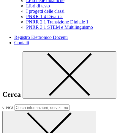
Le schede didattiche
Libri di testo
I progetti delle classi
PNRR 1.4 Divari 2
PNRR 2.1 Transizione Digitale 1
PNRR 3.1 STEM e Multilinguismo
Registro Elettronico Docenti
Contatti
Cerca
Cerca