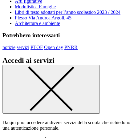
Arti figurative
Modulistica Famiglie
Libri di testo adottati per l’anno scolastico 2023 / 2024
Plesso Via Andrea Argoli, 45
Architettura e ambiente
Potrebbero interessarti
notizie
servizi
PTOF
Open day
PNRR
Accedi ai servizi
Da qui puoi accedere ai diversi servizi della scuola che richiedono
una autenticazione personale.