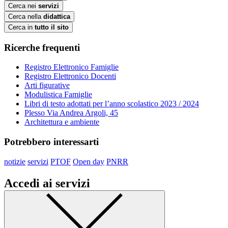
Cerca nei
servizi
Cerca nella
didattica
Cerca in
tutto il sito
Ricerche frequenti
Registro Elettronico Famiglie
Registro Elettronico Docenti
Arti figurative
Modulistica Famiglie
Libri di testo adottati per l’anno scolastico 2023 / 2024
Plesso Via Andrea Argoli, 45
Architettura e ambiente
Potrebbero interessarti
notizie
servizi
PTOF
Open day
PNRR
Accedi ai servizi