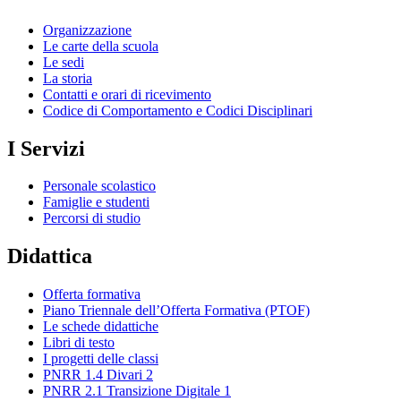
Organizzazione
Le carte della scuola
Le sedi
La storia
Contatti e orari di ricevimento
Codice di Comportamento e Codici Disciplinari
I Servizi
Personale scolastico
Famiglie e studenti
Percorsi di studio
Didattica
Offerta formativa
Piano Triennale dell’Offerta Formativa (PTOF)
Le schede didattiche
Libri di testo
I progetti delle classi
PNRR 1.4 Divari 2
PNRR 2.1 Transizione Digitale 1