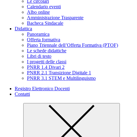
Le circolari
Calendario eventi
Albo online
Amministrazione Trasparente
Bacheca Sindacale
Didattica
Panoramica
Offerta formativa
Piano Triennale dell’Offerta Formativa (PTOF)
Le schede didattiche
Libri di testo
I progetti delle classi
PNRR 1.4 Divari 2
PNRR 2.1 Transizione Digitale 1
PNRR 3.1 STEM e Multilinguismo
Registro Elettronico Docenti
Contatti