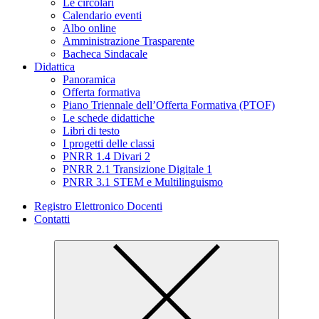
Le circolari
Calendario eventi
Albo online
Amministrazione Trasparente
Bacheca Sindacale
Didattica
Panoramica
Offerta formativa
Piano Triennale dell’Offerta Formativa (PTOF)
Le schede didattiche
Libri di testo
I progetti delle classi
PNRR 1.4 Divari 2
PNRR 2.1 Transizione Digitale 1
PNRR 3.1 STEM e Multilinguismo
Registro Elettronico Docenti
Contatti