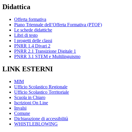
Didattica
Offerta formativa
Piano Triennale dell’Offerta Formativa (PTOF)
Le schede didattiche
Libri di testo
I progetti delle classi
PNRR 1.4 Divari 2
PNRR 2.1 Transizione Digitale 1
PNRR 3.1 STEM e Multilinguismo
LINK ESTERNI
MIM
Ufficio Scolastico Regionale
Ufficio Scolastico Territoriale
Scuola in Chiaro
Iscrizioni On Line
Invalsi
Comune
Dichiarazione di accessibilità
WHISTLEBLOWING