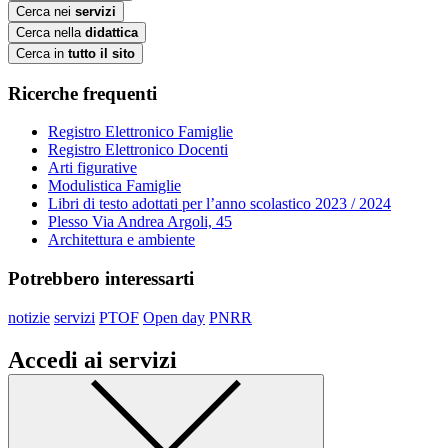
Cerca nei
servizi
Cerca nella
didattica
Cerca in
tutto il sito
Ricerche frequenti
Registro Elettronico Famiglie
Registro Elettronico Docenti
Arti figurative
Modulistica Famiglie
Libri di testo adottati per l’anno scolastico 2023 / 2024
Plesso Via Andrea Argoli, 45
Architettura e ambiente
Potrebbero interessarti
notizie
servizi
PTOF
Open day
PNRR
Accedi ai servizi