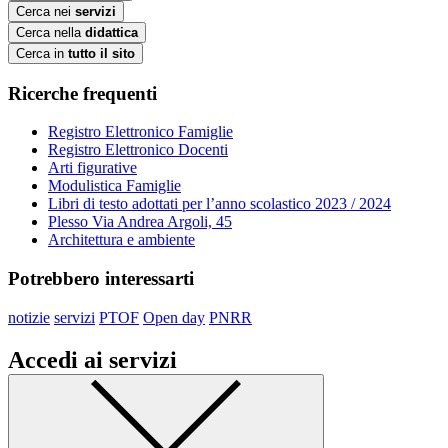
Cerca nei
servizi
Cerca nella
didattica
Cerca in
tutto il sito
Ricerche frequenti
Registro Elettronico Famiglie
Registro Elettronico Docenti
Arti figurative
Modulistica Famiglie
Libri di testo adottati per l’anno scolastico 2023 / 2024
Plesso Via Andrea Argoli, 45
Architettura e ambiente
Potrebbero interessarti
notizie
servizi
PTOF
Open day
PNRR
Accedi ai servizi