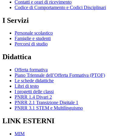
Contatti e orari di ricevimento
Codice di Comportamento e Codici Disciplinari
I Servizi
Personale scolastico
Famiglie e studenti
Percorsi di studio
Didattica
Offerta formativa
Piano Triennale dell’Offerta Formativa (PTOF)
Le schede didattiche
Libri di testo
I progetti delle classi
PNRR 1.4 Divari 2
PNRR 2.1 Transizione Digitale 1
PNRR 3.1 STEM e Multilinguismo
LINK ESTERNI
MIM