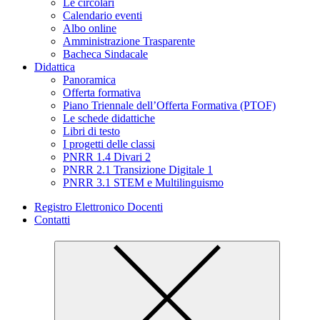
Le circolari
Calendario eventi
Albo online
Amministrazione Trasparente
Bacheca Sindacale
Didattica
Panoramica
Offerta formativa
Piano Triennale dell’Offerta Formativa (PTOF)
Le schede didattiche
Libri di testo
I progetti delle classi
PNRR 1.4 Divari 2
PNRR 2.1 Transizione Digitale 1
PNRR 3.1 STEM e Multilinguismo
Registro Elettronico Docenti
Contatti