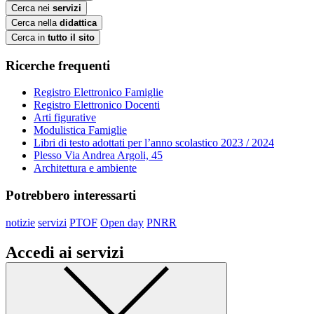
Cerca nei
servizi
Cerca nella
didattica
Cerca in
tutto il sito
Ricerche frequenti
Registro Elettronico Famiglie
Registro Elettronico Docenti
Arti figurative
Modulistica Famiglie
Libri di testo adottati per l’anno scolastico 2023 / 2024
Plesso Via Andrea Argoli, 45
Architettura e ambiente
Potrebbero interessarti
notizie
servizi
PTOF
Open day
PNRR
Accedi ai servizi