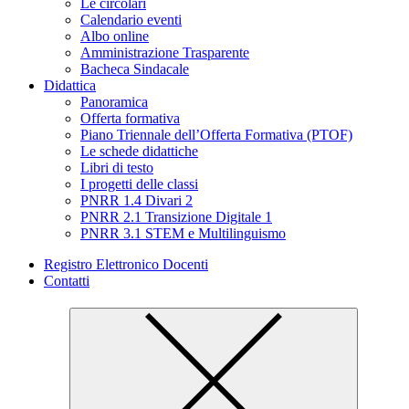
Le circolari
Calendario eventi
Albo online
Amministrazione Trasparente
Bacheca Sindacale
Didattica
Panoramica
Offerta formativa
Piano Triennale dell’Offerta Formativa (PTOF)
Le schede didattiche
Libri di testo
I progetti delle classi
PNRR 1.4 Divari 2
PNRR 2.1 Transizione Digitale 1
PNRR 3.1 STEM e Multilinguismo
Registro Elettronico Docenti
Contatti