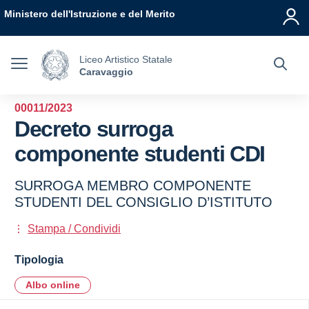
Vai ai contenuti
Vai al menu di navigazione
Vai al footer
Ministero dell'Istruzione e del Merito
Liceo Artistico Statale
Caravaggio
00011/2023
Decreto surroga
componente studenti CDI
SURROGA MEMBRO COMPONENTE
STUDENTI DEL CONSIGLIO D’ISTITUTO
Stampa / Condividi
Tipologia
Albo online