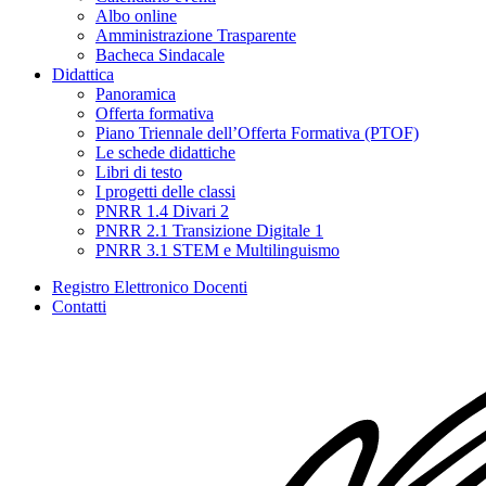
Albo online
Amministrazione Trasparente
Bacheca Sindacale
Didattica
Panoramica
Offerta formativa
Piano Triennale dell’Offerta Formativa (PTOF)
Le schede didattiche
Libri di testo
I progetti delle classi
PNRR 1.4 Divari 2
PNRR 2.1 Transizione Digitale 1
PNRR 3.1 STEM e Multilinguismo
Registro Elettronico Docenti
Contatti