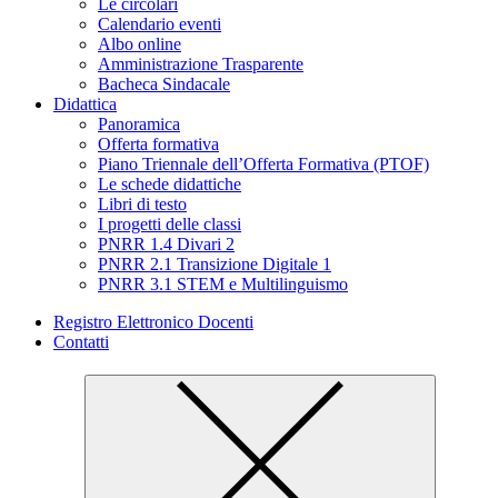
Le circolari
Calendario eventi
Albo online
Amministrazione Trasparente
Bacheca Sindacale
Didattica
Panoramica
Offerta formativa
Piano Triennale dell’Offerta Formativa (PTOF)
Le schede didattiche
Libri di testo
I progetti delle classi
PNRR 1.4 Divari 2
PNRR 2.1 Transizione Digitale 1
PNRR 3.1 STEM e Multilinguismo
Registro Elettronico Docenti
Contatti