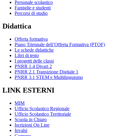
Personale scolastico
Famiglie e studenti
Percorsi di studio
Didattica
Offerta formativa
Piano Triennale dell’Offerta Formativa (PTOF)
Le schede didattiche
Libri di testo
I progetti delle classi
PNRR 1.4 Divari 2
PNRR 2.1 Transizione Digitale 1
PNRR 3.1 STEM e Multilinguismo
LINK ESTERNI
MIM
Ufficio Scolastico Regionale
Ufficio Scolastico Territoriale
Scuola in Chiaro
Iscrizioni On Line
Invalsi
Comune