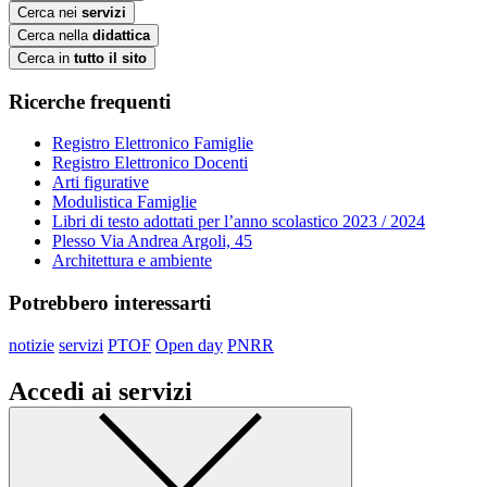
Cerca nei
servizi
Cerca nella
didattica
Cerca in
tutto il sito
Ricerche frequenti
Registro Elettronico Famiglie
Registro Elettronico Docenti
Arti figurative
Modulistica Famiglie
Libri di testo adottati per l’anno scolastico 2023 / 2024
Plesso Via Andrea Argoli, 45
Architettura e ambiente
Potrebbero interessarti
notizie
servizi
PTOF
Open day
PNRR
Accedi ai servizi