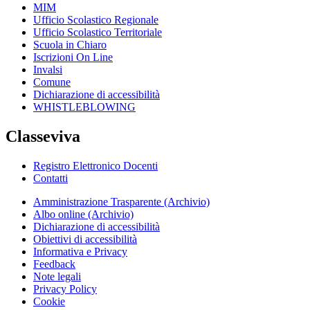
MIM
Ufficio Scolastico Regionale
Ufficio Scolastico Territoriale
Scuola in Chiaro
Iscrizioni On Line
Invalsi
Comune
Dichiarazione di accessibilità
WHISTLEBLOWING
Classeviva
Registro Elettronico Docenti
Contatti
Amministrazione Trasparente (Archivio)
Albo online (Archivio)
Dichiarazione di accessibilità
Obiettivi di accessibilità
Informativa e Privacy
Feedback
Note legali
Privacy Policy
Cookie