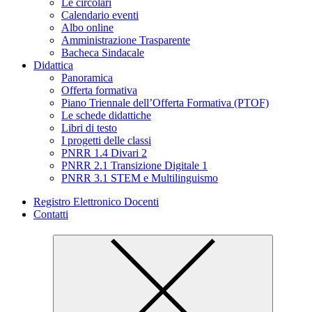
Le circolari
Calendario eventi
Albo online
Amministrazione Trasparente
Bacheca Sindacale
Didattica
Panoramica
Offerta formativa
Piano Triennale dell’Offerta Formativa (PTOF)
Le schede didattiche
Libri di testo
I progetti delle classi
PNRR 1.4 Divari 2
PNRR 2.1 Transizione Digitale 1
PNRR 3.1 STEM e Multilinguismo
Registro Elettronico Docenti
Contatti