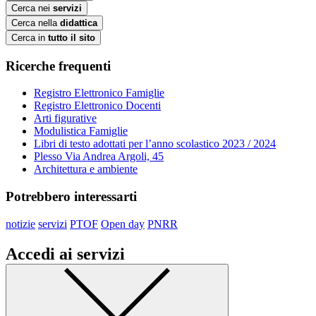
Cerca nei
servizi
Cerca nella
didattica
Cerca in
tutto il sito
Ricerche frequenti
Registro Elettronico Famiglie
Registro Elettronico Docenti
Arti figurative
Modulistica Famiglie
Libri di testo adottati per l’anno scolastico 2023 / 2024
Plesso Via Andrea Argoli, 45
Architettura e ambiente
Potrebbero interessarti
notizie
servizi
PTOF
Open day
PNRR
Accedi ai servizi