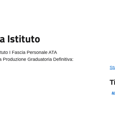
a Istituto
tituto I Fascia Personale ATA
Produzione Graduatoria Definitiva:
St
T
Al