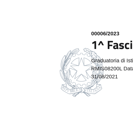
00006/2023
1^ Fasci
Graduatoria di Is
RMIS08200L Data 
31/08/2021