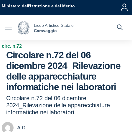
Vai ai contenuti
Vai al menu di navigazione
Vai al footer
Ministero dell'Istruzione e del Merito
Liceo Artistico Statale
Caravaggio
circ. n.72
Circolare n.72 del 06
dicembre 2024_Rilevazione
delle apparecchiature
informatiche nei laboratori
Circolare n.72 del 06 dicembre
2024_Rilevazione delle apparecchiature
informatiche nei laboratori
A.G.