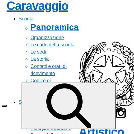
Caravaggio
Scuola
Panoramica
Organizzazione
Le carte della scuola
Le sedi
La storia
Contatti e orari di
ricevimento
Codice di
Comportamento e
Codici Disciplinari
Seguici
Servizi
su:
Panoramica
Liceo
Personale scolastico
Artistico
Famiglie e studenti