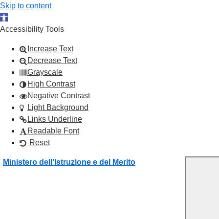
Skip to content
Open toolbar
Accessibility Tools
Increase Text
Decrease Text
Grayscale
High Contrast
Negative Contrast
Light Background
Links Underline
Readable Font
Reset
Vai ai contenuti
Vai al menu di navigazione
Vai al footer
Ministero dell'Istruzione e del Merito