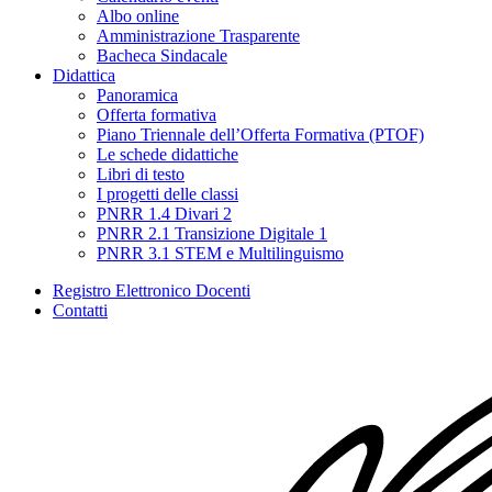
Albo online
Amministrazione Trasparente
Bacheca Sindacale
Didattica
Panoramica
Offerta formativa
Piano Triennale dell’Offerta Formativa (PTOF)
Le schede didattiche
Libri di testo
I progetti delle classi
PNRR 1.4 Divari 2
PNRR 2.1 Transizione Digitale 1
PNRR 3.1 STEM e Multilinguismo
Registro Elettronico Docenti
Contatti