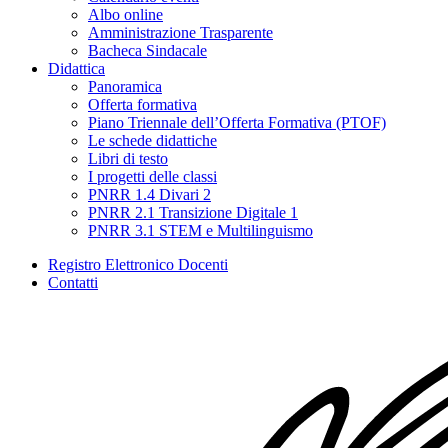
Albo online
Amministrazione Trasparente
Bacheca Sindacale
Didattica
Panoramica
Offerta formativa
Piano Triennale dell’Offerta Formativa (PTOF)
Le schede didattiche
Libri di testo
I progetti delle classi
PNRR 1.4 Divari 2
PNRR 2.1 Transizione Digitale 1
PNRR 3.1 STEM e Multilinguismo
Registro Elettronico Docenti
Contatti