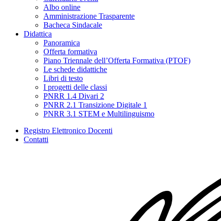
Albo online
Amministrazione Trasparente
Bacheca Sindacale
Didattica
Panoramica
Offerta formativa
Piano Triennale dell’Offerta Formativa (PTOF)
Le schede didattiche
Libri di testo
I progetti delle classi
PNRR 1.4 Divari 2
PNRR 2.1 Transizione Digitale 1
PNRR 3.1 STEM e Multilinguismo
Registro Elettronico Docenti
Contatti