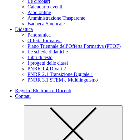
Le circolari
Calendario eventi
Albo online
Amministrazione Trasparente
Bacheca Sindacale
Didattica
Panoramica
Offerta formativa
Piano Triennale dell’Offerta Formativa (PTOF)
Le schede didattiche
Libri di testo
I progetti delle classi
PNRR 1.4 Divari 2
PNRR 2.1 Transizione Digitale 1
PNRR 3.1 STEM e Multilinguismo
Registro Elettronico Docenti
Contatti