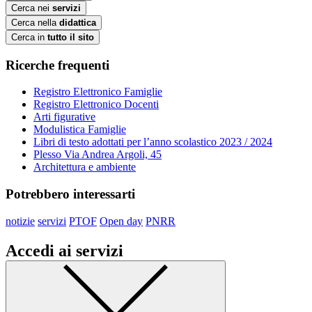
Cerca nei
servizi
Cerca nella
didattica
Cerca in
tutto il sito
Ricerche frequenti
Registro Elettronico Famiglie
Registro Elettronico Docenti
Arti figurative
Modulistica Famiglie
Libri di testo adottati per l’anno scolastico 2023 / 2024
Plesso Via Andrea Argoli, 45
Architettura e ambiente
Potrebbero interessarti
notizie
servizi
PTOF
Open day
PNRR
Accedi ai servizi