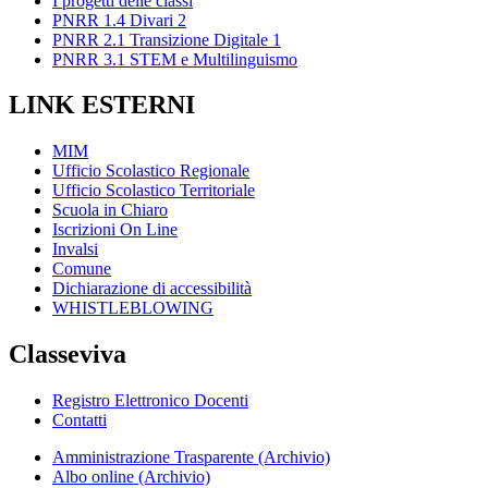
I progetti delle classi
PNRR 1.4 Divari 2
PNRR 2.1 Transizione Digitale 1
PNRR 3.1 STEM e Multilinguismo
LINK ESTERNI
MIM
Ufficio Scolastico Regionale
Ufficio Scolastico Territoriale
Scuola in Chiaro
Iscrizioni On Line
Invalsi
Comune
Dichiarazione di accessibilità
WHISTLEBLOWING
Classeviva
Registro Elettronico Docenti
Contatti
Amministrazione Trasparente (Archivio)
Albo online (Archivio)