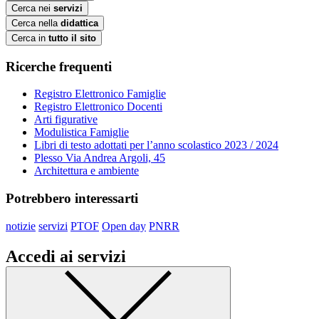
Cerca nei
servizi
Cerca nella
didattica
Cerca in
tutto il sito
Ricerche frequenti
Registro Elettronico Famiglie
Registro Elettronico Docenti
Arti figurative
Modulistica Famiglie
Libri di testo adottati per l’anno scolastico 2023 / 2024
Plesso Via Andrea Argoli, 45
Architettura e ambiente
Potrebbero interessarti
notizie
servizi
PTOF
Open day
PNRR
Accedi ai servizi