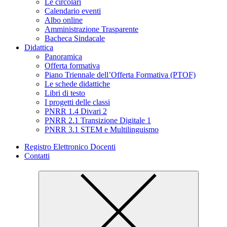
Le circolari
Calendario eventi
Albo online
Amministrazione Trasparente
Bacheca Sindacale
Didattica
Panoramica
Offerta formativa
Piano Triennale dell’Offerta Formativa (PTOF)
Le schede didattiche
Libri di testo
I progetti delle classi
PNRR 1.4 Divari 2
PNRR 2.1 Transizione Digitale 1
PNRR 3.1 STEM e Multilinguismo
Registro Elettronico Docenti
Contatti