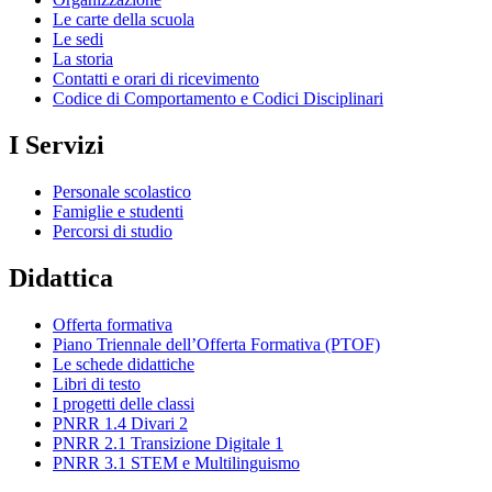
Le carte della scuola
Le sedi
La storia
Contatti e orari di ricevimento
Codice di Comportamento e Codici Disciplinari
I Servizi
Personale scolastico
Famiglie e studenti
Percorsi di studio
Didattica
Offerta formativa
Piano Triennale dell’Offerta Formativa (PTOF)
Le schede didattiche
Libri di testo
I progetti delle classi
PNRR 1.4 Divari 2
PNRR 2.1 Transizione Digitale 1
PNRR 3.1 STEM e Multilinguismo