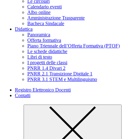
Le circolari
Calendario eventi
Albo online
Amministrazione Trasparente
Bacheca Sindacale
Didattica
Panoramica
Offerta formativa
Piano Triennale dell’Offerta Formativa (PTOF)
Le schede didattiche
Libri di testo
I progetti delle classi
PNRR 1.4 Divari 2
PNRR 2.1 Transizione Digitale 1
PNRR 3.1 STEM e Multilinguismo
Registro Elettronico Docenti
Contatti