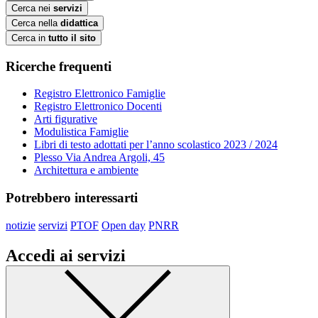
Cerca nei
servizi
Cerca nella
didattica
Cerca in
tutto il sito
Ricerche frequenti
Registro Elettronico Famiglie
Registro Elettronico Docenti
Arti figurative
Modulistica Famiglie
Libri di testo adottati per l’anno scolastico 2023 / 2024
Plesso Via Andrea Argoli, 45
Architettura e ambiente
Potrebbero interessarti
notizie
servizi
PTOF
Open day
PNRR
Accedi ai servizi