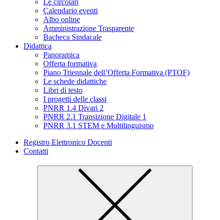
Le circolari
Calendario eventi
Albo online
Amministrazione Trasparente
Bacheca Sindacale
Didattica
Panoramica
Offerta formativa
Piano Triennale dell’Offerta Formativa (PTOF)
Le schede didattiche
Libri di testo
I progetti delle classi
PNRR 1.4 Divari 2
PNRR 2.1 Transizione Digitale 1
PNRR 3.1 STEM e Multilinguismo
Registro Elettronico Docenti
Contatti