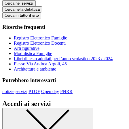
Cerca nei
servizi
Cerca nella
didattica
Cerca in
tutto il sito
Ricerche frequenti
Registro Elettronico Famiglie
Registro Elettronico Docenti
Arti figurative
Modulistica Famiglie
Libri di testo adottati per l’anno scolastico 2023 / 2024
Plesso Via Andrea Argoli, 45
Architettura e ambiente
Potrebbero interessarti
notizie
servizi
PTOF
Open day
PNRR
Accedi ai servizi