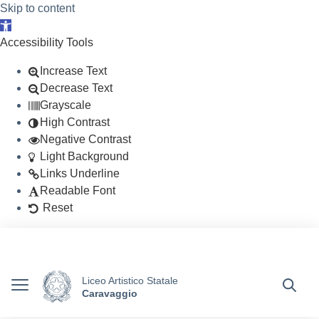
Skip to content
Open toolbar
Accessibility Tools
Increase Text
Decrease Text
Grayscale
High Contrast
Negative Contrast
Light Background
Links Underline
Readable Font
Reset
Vai ai contenuti
Vai al menu di navigazione
Vai al footer
Ministero dell'Istruzione e del Merito
Liceo Artistico Statale
Caravaggio