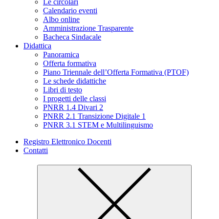
Le circolari
Calendario eventi
Albo online
Amministrazione Trasparente
Bacheca Sindacale
Didattica
Panoramica
Offerta formativa
Piano Triennale dell’Offerta Formativa (PTOF)
Le schede didattiche
Libri di testo
I progetti delle classi
PNRR 1.4 Divari 2
PNRR 2.1 Transizione Digitale 1
PNRR 3.1 STEM e Multilinguismo
Registro Elettronico Docenti
Contatti