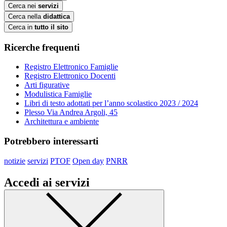
Cerca nei
servizi
Cerca nella
didattica
Cerca in
tutto il sito
Ricerche frequenti
Registro Elettronico Famiglie
Registro Elettronico Docenti
Arti figurative
Modulistica Famiglie
Libri di testo adottati per l’anno scolastico 2023 / 2024
Plesso Via Andrea Argoli, 45
Architettura e ambiente
Potrebbero interessarti
notizie
servizi
PTOF
Open day
PNRR
Accedi ai servizi