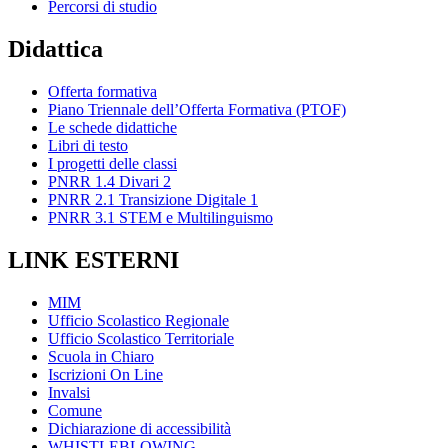
Percorsi di studio
Didattica
Offerta formativa
Piano Triennale dell’Offerta Formativa (PTOF)
Le schede didattiche
Libri di testo
I progetti delle classi
PNRR 1.4 Divari 2
PNRR 2.1 Transizione Digitale 1
PNRR 3.1 STEM e Multilinguismo
LINK ESTERNI
MIM
Ufficio Scolastico Regionale
Ufficio Scolastico Territoriale
Scuola in Chiaro
Iscrizioni On Line
Invalsi
Comune
Dichiarazione di accessibilità
WHISTLEBLOWING